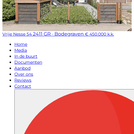
2411 GR · Bodegraven
Vrije Nesse 54
€ 450.000 k.k.
Home
Media
In de buurt
Documenten
Aanbod
Over ons
Reviews
Contact