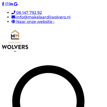
06 147 792 92
info@makelaardijwolvers.nl
Naar onze website ›