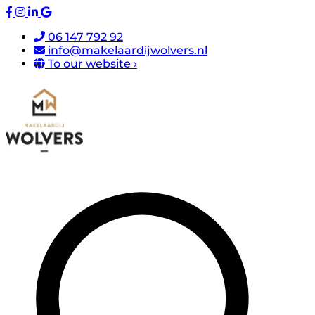
06 147 792 92
info@makelaardijwolvers.nl
To our website ›