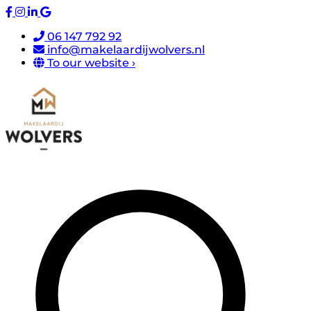
06 147 792 92
info@makelaardijwolvers.nl
To our website ›